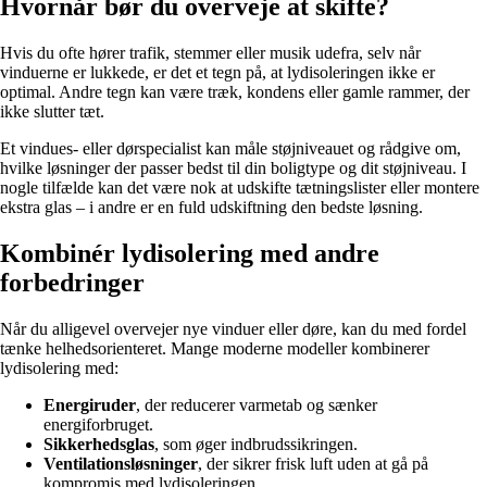
Hvornår bør du overveje at skifte?
Hvis du ofte hører trafik, stemmer eller musik udefra, selv når
vinduerne er lukkede, er det et tegn på, at lydisoleringen ikke er
optimal. Andre tegn kan være træk, kondens eller gamle rammer, der
ikke slutter tæt.
Et vindues- eller dørspecialist kan måle støjniveauet og rådgive om,
hvilke løsninger der passer bedst til din boligtype og dit støjniveau. I
nogle tilfælde kan det være nok at udskifte tætningslister eller montere
ekstra glas – i andre er en fuld udskiftning den bedste løsning.
Kombinér lydisolering med andre
forbedringer
Når du alligevel overvejer nye vinduer eller døre, kan du med fordel
tænke helhedsorienteret. Mange moderne modeller kombinerer
lydisolering med:
Energiruder
, der reducerer varmetab og sænker
energiforbruget.
Sikkerhedsglas
, som øger indbrudssikringen.
Ventilationsløsninger
, der sikrer frisk luft uden at gå på
kompromis med lydisoleringen.