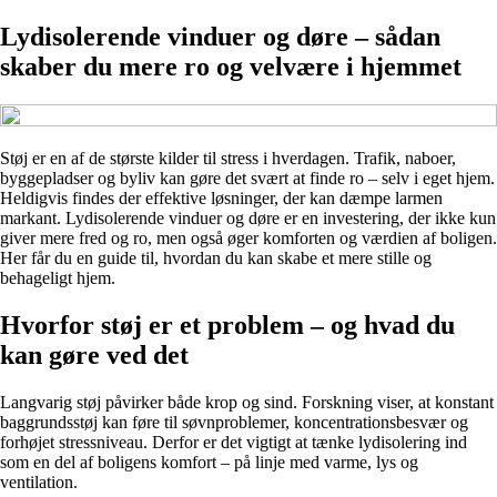
Lydisolerende vinduer og døre – sådan
skaber du mere ro og velvære i hjemmet
Støj er en af de største kilder til stress i hverdagen. Trafik, naboer,
byggepladser og byliv kan gøre det svært at finde ro – selv i eget hjem.
Heldigvis findes der effektive løsninger, der kan dæmpe larmen
markant. Lydisolerende vinduer og døre er en investering, der ikke kun
giver mere fred og ro, men også øger komforten og værdien af boligen.
Her får du en guide til, hvordan du kan skabe et mere stille og
behageligt hjem.
Hvorfor støj er et problem – og hvad du
kan gøre ved det
Langvarig støj påvirker både krop og sind. Forskning viser, at konstant
baggrundsstøj kan føre til søvnproblemer, koncentrationsbesvær og
forhøjet stressniveau. Derfor er det vigtigt at tænke lydisolering ind
som en del af boligens komfort – på linje med varme, lys og
ventilation.