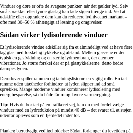
Vinduer og døre er ofte de svageste punkter, når det gælder lyd. Selv
små sprækker eller tynde glaslag kan lade støjen trænge ind. Ved at
udskifte eller opgradere dem kan du reducere lydniveauet markant –
ofte med 30–50 % afhængigt af løsning og omgivelser.
Sådan virker lydisolerende vinduer
Et lydisolerende vindue adskiller sig fra et almindeligt ved at have flere
lag glas med forskellig tykkelse og afstand. Mellem glassene er der
typisk en gasfyldning og en særlig lydmembran, der dæmper
vibrationer. Jo større forskel der er på glastykkelserne, desto bedre
dæmpes lyden.
Derudover spiller rammen og tætningslisterne en vigtig rolle. En tæt
ramme uden utætheder forhindrer, at lyden slipper ind ad små
sprækker. Mange moderne vinduer kombinerer lydisolering med
energibesparelse, så du både får ro og lavere varmeregning.
Tip:
Hvis du bor tæt på en trafikeret vej, kan du med fordel vælge
vinduer med en lydreduktion på mindst 40 dB – det svarer til, at støjen
udenfor opleves som en fjerdedel indenfor.
Planlæg bæredygtig vedligeholdelse: Sådan forlænger du levetiden på