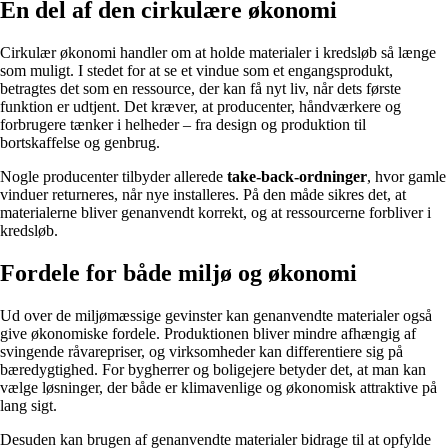
En del af den cirkulære økonomi
Cirkulær økonomi handler om at holde materialer i kredsløb så længe
som muligt. I stedet for at se et vindue som et engangsprodukt,
betragtes det som en ressource, der kan få nyt liv, når dets første
funktion er udtjent. Det kræver, at producenter, håndværkere og
forbrugere tænker i helheder – fra design og produktion til
bortskaffelse og genbrug.
Nogle producenter tilbyder allerede
take-back-ordninger
, hvor gamle
vinduer returneres, når nye installeres. På den måde sikres det, at
materialerne bliver genanvendt korrekt, og at ressourcerne forbliver i
kredsløb.
Fordele for både miljø og økonomi
Ud over de miljømæssige gevinster kan genanvendte materialer også
give økonomiske fordele. Produktionen bliver mindre afhængig af
svingende råvarepriser, og virksomheder kan differentiere sig på
bæredygtighed. For bygherrer og boligejere betyder det, at man kan
vælge løsninger, der både er klimavenlige og økonomisk attraktive på
lang sigt.
Desuden kan brugen af genanvendte materialer bidrage til at opfylde