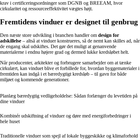
krav i certificeringsordninger som DGNB og BREEAM, hvor
cirkularitet og ressourceeffektivitet vægtes højt.
Fremtidens vinduer er designet til genbrug
Den næste store udvikling i branchen handler om
design for
adskillelse
– altså at vinduer konstrueres, så de nemt kan skilles ad, når
de engang skal udskiftes. Det gør det muligt at genanvende
materialerne i endnu højere grad og dermed lukke kredsløbet helt.
Når producenter, arkitekter og forbrugere samarbejder om at tænke
cirkulært, kan vinduet blive et forbillede for, hvordan byggematerialer i
fremtiden kan indgå i et bæredygtigt kredsløb – til gavn for både
miljøet og kommende generationer.
Planlæg bæredygtig vedligeholdelse: Sådan forlænger du levetiden på
dine vinduer
Kombinér udskiftning af vinduer og døre med energiforbedringer i
hele huset
Traditionelle vinduer som spejl af lokale byggeskikke og klimaforhold