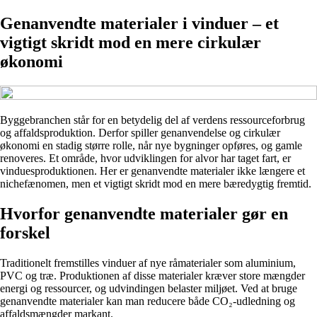
Genanvendte materialer i vinduer – et
vigtigt skridt mod en mere cirkulær
økonomi
Byggebranchen står for en betydelig del af verdens ressourceforbrug
og affaldsproduktion. Derfor spiller genanvendelse og cirkulær
økonomi en stadig større rolle, når nye bygninger opføres, og gamle
renoveres. Et område, hvor udviklingen for alvor har taget fart, er
vinduesproduktionen. Her er genanvendte materialer ikke længere et
nichefænomen, men et vigtigt skridt mod en mere bæredygtig fremtid.
Hvorfor genanvendte materialer gør en
forskel
Traditionelt fremstilles vinduer af nye råmaterialer som aluminium,
PVC og træ. Produktionen af disse materialer kræver store mængder
energi og ressourcer, og udvindingen belaster miljøet. Ved at bruge
genanvendte materialer kan man reducere både CO₂-udledning og
affaldsmængder markant.