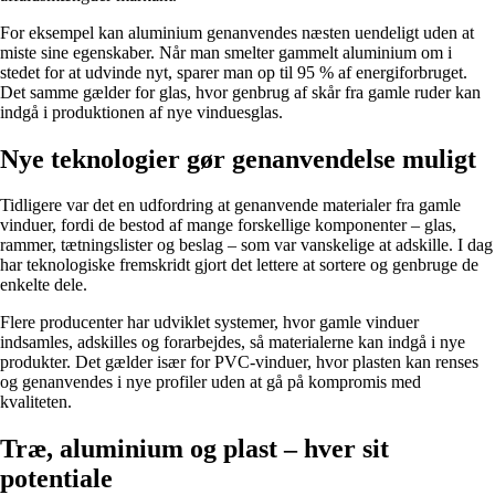
For eksempel kan aluminium genanvendes næsten uendeligt uden at
miste sine egenskaber. Når man smelter gammelt aluminium om i
stedet for at udvinde nyt, sparer man op til 95 % af energiforbruget.
Det samme gælder for glas, hvor genbrug af skår fra gamle ruder kan
indgå i produktionen af nye vinduesglas.
Nye teknologier gør genanvendelse muligt
Tidligere var det en udfordring at genanvende materialer fra gamle
vinduer, fordi de bestod af mange forskellige komponenter – glas,
rammer, tætningslister og beslag – som var vanskelige at adskille. I dag
har teknologiske fremskridt gjort det lettere at sortere og genbruge de
enkelte dele.
Flere producenter har udviklet systemer, hvor gamle vinduer
indsamles, adskilles og forarbejdes, så materialerne kan indgå i nye
produkter. Det gælder især for PVC-vinduer, hvor plasten kan renses
og genanvendes i nye profiler uden at gå på kompromis med
kvaliteten.
Træ, aluminium og plast – hver sit
potentiale