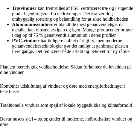
Trævinduer
kan fremstilles af FSC-certificeret træ og i stigende
grad af genbrugstræ fra nedrivninger. Det kræver dog
omhyggelig sortering og behandling for at sikre holdbarheden.
Aluminiumsvinduer
er blandt de mest genanvendelige, da
metallet kan omsmeltes igen og igen. Mange producenter bruger
i dag op til 75 % genanvendt aluminium i deres profiler.
PVC-vinduer
har tidligere haft et dårligt ry, men moderne
genanvendelsesteknologier gør det muligt at genbruge plasten
flere gange. Det reducerer både affald og behovet for ny råolie.
Planlæg bæredygtig vedligeholdelse: Sådan forlænger du levetiden på
dine vinduer
Kombinér udskiftning af vinduer og døre med energiforbedringer i
hele huset
Traditionelle vinduer som spejl af lokale byggeskikke og klimaforhold
Bevar husets sjæl – og opgrader til moderne, indbrudssikre vinduer og
døre